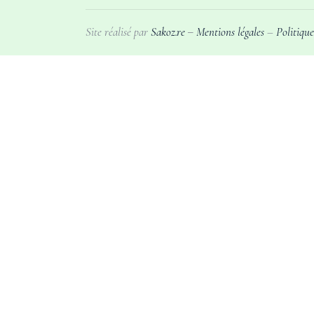
Site réalisé par
Sakoz.re
Mentions légales
–
Politique
–