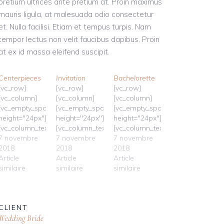
pretium ultrices ante pretium at. Proin maximus
mauris ligula, at malesuada odio consectetur
et. Nulla facilisi. Etiam et tempus turpis. Nam
tempor lectus non velit faucibus dapibus. Proin
at ex id massa eleifend suscipit.
Centerpieces
Invitation
Bachelorette
[vc_row]
[vc_row]
[vc_row]
[vc_column]
[vc_column]
[vc_column]
[vc_empty_space
[vc_empty_space
[vc_empty_space
height="24px"]
height="24px"]
height="24px"]
[vc_column_text]Lorem
[vc_column_text]Lorem
[vc_column_text]Lorem
ipsum dolor
7 novembre
ipsum dolor
7 novembre
ipsum dolor
7 novembre
sit amet,
2018
sit amet,
2018
sit amet,
2018
consectetur
Article
consectetur
Article
consectetur
Article
adipiscing elit.
similaire
adipiscing elit.
similaire
adipiscing elit.
similaire
Vestibulum
Vestibulum
Vestibulum
suscipit mi
suscipit mi
suscipit mi
ligula, pretium
ligula, pretium
ligula, pretium
CLIENT
ultrices ante
ultrices ante
ultrices ante
Wedding Bride
pretium at.
pretium at.
pretium at.