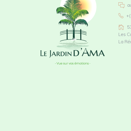
a
+(
5
Les C
La Ré