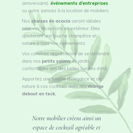
anniversaire),
événements d’entreprises
ou autre, pensez à la location de mobiliers.
Nos
chaises en acacia
seront idéales
pour vos réceptions en extérieur. Elles
ajouteront une touche champêtre et
nature à tous vos événements.
Vos convives apprécieront de se détendre
dans nos
petits salons
de jardin
confortables lors des belles soirées d’été.
Apportez une touche d’élégance et de
nature à vos cocktails avec nos
mange
debout en teck.
Notre mobilier créera ainsi un
espace de cocktail agréable et