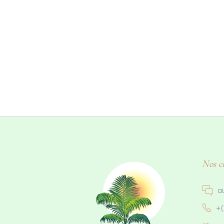
Nos c
a
+(