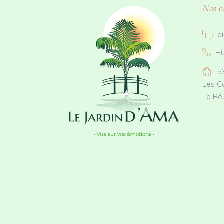
Nos c
a
+(
5
Les C
La Ré