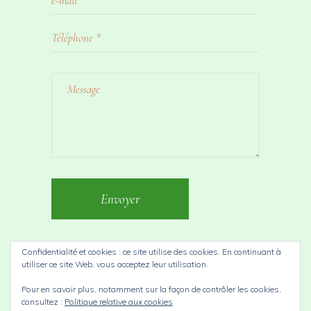
Envoyer
Confidentialité et cookies : ce site utilise des cookies. En continuant à
utiliser ce site Web, vous acceptez leur utilisation.
Pour en savoir plus, notamment sur la façon de contrôler les cookies,
Site réalisé par
Sakoz.re
Mentions légales
–
–
consultez :
Politique relative aux cookies