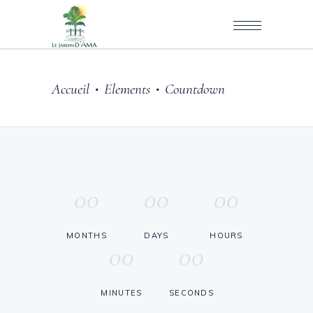
Accueil
Elements
Countdown
•
•
00
00
00
MONTHS
DAYS
HOURS
00
00
MINUTES
SECONDS