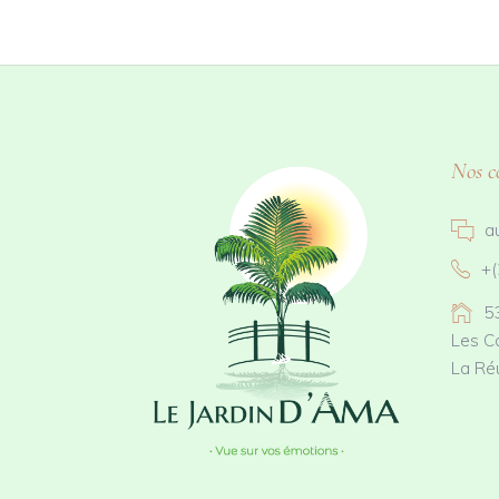
Nos c
a
+(
5
Les C
La Ré